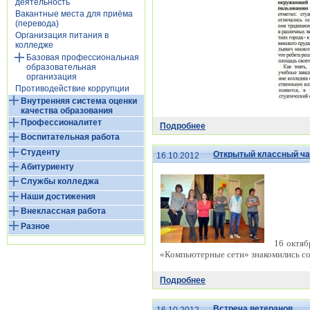
деятельность
Вакантные места для приёма
(перевода)
Организация питания в
колледже
Базовая профессиональная
образовательная
организация
Противодействие коррупции
Внутренняя система оценки
качества образования
Профессионалитет
Подробнее
Воспитательная работа
Студенту
Открытый классный час
16.10.2012
Абитуриенту
Службы колледжа
Наши достижения
Внеклассная работа
Разное
16 октяб
«Компьютерные сети» знакомились со
Подробнее
Встреча ветеранов