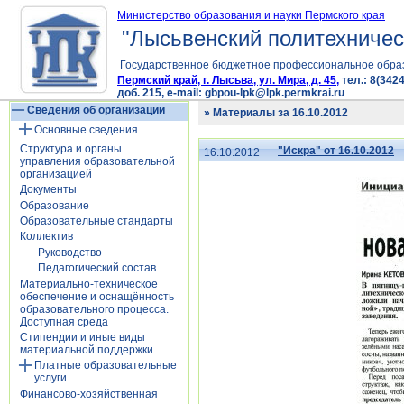
Министерство образования и науки Пермского края
"Лысьвенский политехничес
Государственное бюджетное профессиональное обра
Пермский край, г. Лысьва, ул. Мира, д. 45,
тел.: 8(3424
доб. 215, e-mail: gbpou-lpk@lpk.permkrai.ru
Сведения об организации
» Материалы за 16.10.2012
Основные сведения
Структура и органы
"Искра" от 16.10.2012
16.10.2012
управления образовательной
организацией
Документы
Образование
Образовательные стандарты
Коллектив
Руководство
Педагогический состав
Материально-техническое
обеспечение и оснащённость
образовательного процесса.
Доступная среда
Стипендии и иные виды
материальной поддержки
Платные образовательные
услуги
Финансово-хозяйственная