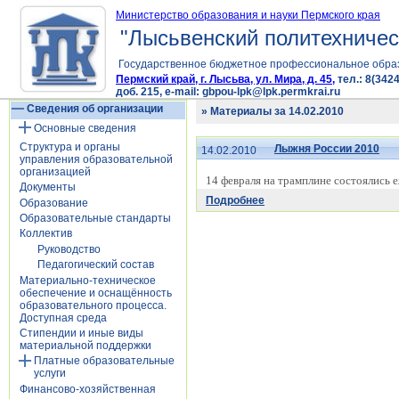
Министерство образования и науки Пермского края
"Лысьвенский политехничес
Государственное бюджетное профессиональное обра
Пермский край, г. Лысьва, ул. Мира, д. 45,
тел.: 8(3424
доб. 215, e-mail: gbpou-lpk@lpk.permkrai.ru
Сведения об организации
» Материалы за 14.02.2010
Основные сведения
Структура и органы
Лыжня России 2010
14.02.2010
управления образовательной
организацией
14 февраля на трамплине состоялись
Документы
Подробнее
Образование
Образовательные стандарты
Коллектив
Руководство
Педагогический состав
Материально-техническое
обеспечение и оснащённость
образовательного процесса.
Доступная среда
Стипендии и иные виды
материальной поддержки
Платные образовательные
услуги
Финансово-хозяйственная