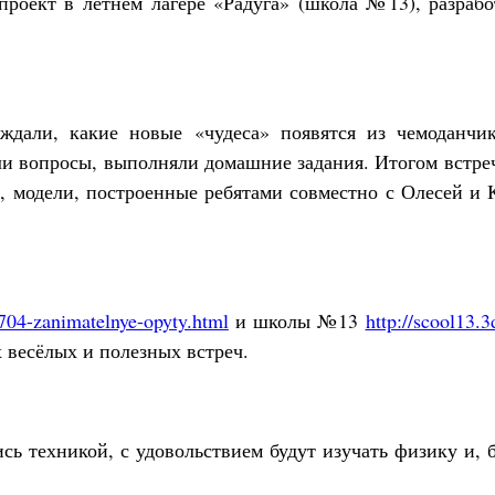
проект в летнем лагере «Радуга» (школа №13), разраб
ждали, какие новые «чудеса» появятся из чемоданчик
и вопросы, выполняли домашние задания. Итогом встреч
ы, модели, построенные ребятами совместно с Олесей и
/704-zanimatelnye-opyty.html
и школы №13
http://scool13
 весёлых и полезных встреч.
ись техникой, с удовольствием будут изучать физику и,