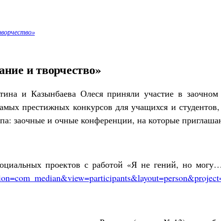
творчество»
ание и творчество»
тина и Казынбаева Олеся приняли участие в заочном
самых престижных конкурсов для учащихся и студентов,
апа: заочные и очные конференции, на которые приглаша
оциальных проектов с работой «Я не гений, но могу…
option=com_median&view=participants&layout=person&proje