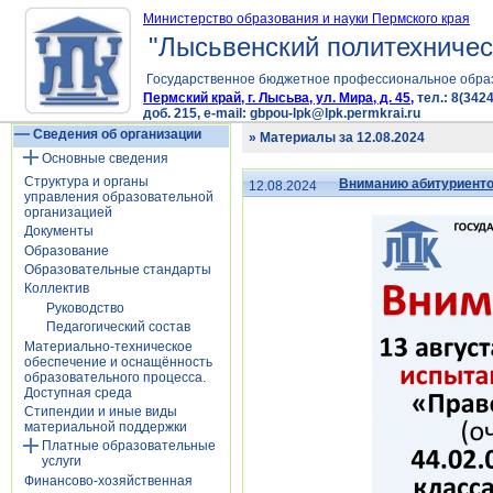
Министерство образования и науки Пермского края
"Лысьвенский политехничес
Государственное бюджетное профессиональное обра
Пермский край, г. Лысьва, ул. Мира, д. 45,
тел.: 8(3424
доб. 215, e-mail: gbpou-lpk@lpk.permkrai.ru
Сведения об организации
» Материалы за 12.08.2024
Основные сведения
Структура и органы
Вниманию абитуриенто
12.08.2024
управления образовательной
организацией
Документы
Образование
Образовательные стандарты
Коллектив
Руководство
Педагогический состав
Материально-техническое
обеспечение и оснащённость
образовательного процесса.
Доступная среда
Стипендии и иные виды
материальной поддержки
Платные образовательные
услуги
Финансово-хозяйственная