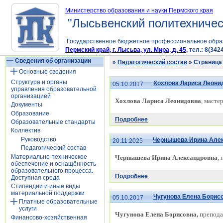
Министерство образования и науки Пермского края
"Лысьвенский политехничес
Государственное бюджетное профессиональное обра
Пермский край, г. Лысьва, ул. Мира, д. 45,
тел.: 8(3424
Сведения об организации
»
Педагогический состав
» Страница
Основные сведения
Структура и органы
Хохлова Лариса Леони
05.10.2017
управления образовательной
организацией
Хохлова Лариса Леонидовна
, масте
Документы
Образование
Подробнее
Образовательные стандарты
Коллектив
Руководство
Чернышева Ирина Але
20.11.2025
Педагогический состав
Материально-техническое
Чернышева Ирина Александровна
,
обеспечение и оснащённость
образовательного процесса.
Подробнее
Доступная среда
Стипендии и иные виды
материальной поддержки
Чугунова Елена Борис
05.10.2017
Платные образовательные
услуги
Чугунова Елена Борисовна,
препода
Финансово-хозяйственная