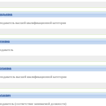
надьевна
еподаватель высшей квалификационной категории
геевна
одаватель
олаевна
еподаватель высшей квалификационной категории
олаевич
еподаватель (соответствие занимаемой должности)