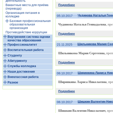
деятельность
Подробнее
Вакантные места для приёма
(перевода)
Организация питания в
Чудинова Наталья Ген
05.10.2017
колледже
Базовая профессиональная
Чудинова Наталья Геннадьевна
, пр
образовательная
организация
Противодействие коррупции
Подробнее
Внутренняя система оценки
качества образования
Шильникова Мария Сер
Профессионалитет
21.11.2025
Воспитательная работа
Шильникова Мария Сергеевна,
преп
Студенту
Абитуриенту
Подробнее
Службы колледжа
Наши достижения
Ширинкина Лариса Ник
06.10.2017
Внеклассная работа
Ширинкина Лариса Николаевна
, пр
Разное
Подробнее
Шишкин Валентин Ник
06.10.2017
Шишкин Валентин Николаевич
, пр