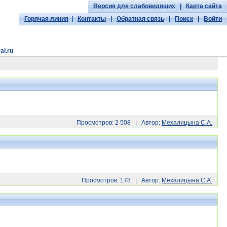
Версия для слабовидящих
|
Карта сайта
Горячая линия
|
Контакты
|
Обратная связь
|
Поиск
|
Войти
ai.ru
Просмотров: 2 508 | Автор:
Мехалицына С.А.
Просмотров: 178 | Автор:
Мехалицына С.А.