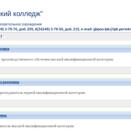
кий колледж"
зовательное учреждение
9) 3-79-70, доб. 205, 8(34249) 3-79-50, доб. 215, e-mail: gbpou-lpk@lpk.permkr
 7
довна
р производственного обучения высшей квалификационной категории
ксандровна
 преподаватель первой квалификационной категории
овна
ватель высшей квалификационной категории