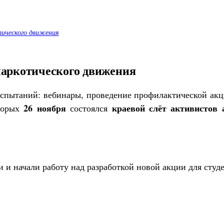
тического движения
наркотического движения
пытаний: вебинары, проведение профилактической акци
26 ноября
краевой слёт активистов
оторых
состоялся
и и начали работу над разработкой новой акции для студ